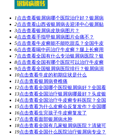
1
点击查看
银屑病哪个医院治疗好？银屑病
2
点击查看
山西省银屑病去迎泽中心银屑贴
3
点击查看
银屑病皮肤病图片？
4
点击查看
手指甲银屑病图片会痛不？
5
点击查看
牛皮癣能不能吃甜瓜？全国牛皮
6
点击查看
喝中药治疗牛皮癣？腿上长癣用
7
点击查看
全国有什么专治银屑病医院？银
8
点击查看
全国有哪个医院可以治疗牛皮癣
9
点击查看
全国银屑病医院排行？银屑病润
10
点击查看
牛皮的初期症状是什么
11
点击查看
银屑病脊椎痛
12
点击查看
全国哪个医院银屑病好？全国看
13
点击查看
全国治疗银屑病哪最好？头皮银
14
点击查看
全国治疗牛皮癣专科医院？全国
15
点击查看
为什么皮癣会反复发作？全国哪
16
点击查看
生完孩子牛皮癣复发了
17
点击查看
面部银屑病水肿
18
点击查看
全国有几家银屑病医院？清黛可
19
点击查看
全国什么医院治疗银屑病专业？