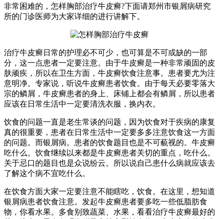
非常困难的，怎样胸部治疗牛皮癣?下面请郑州市银屑病研究
所的门诊医师为大家详细的进行讲解下。
治疗牛皮癣日常的护理必不可少，也可算是不可或缺的一部
分，这一点患者一定要注意。由于牛皮癣是一种非常顽固的皮
肤顽疾，所以在卫生方面，牛皮癣饮食注意事。患者要尤为注
意明净。专家说，听说牛皮癣患者饮食。由于每天必要零落大
宗的鳞屑，牛皮癣患者的身上、床铺上都会有鳞屑，所以患者
应该在日常生活中一定要清洗衣服，换内衣。
饮食的问题一直是老生常谈的问题，因为饮食对于疾病的康复
真的很重要，患者在日常生活中一定要多多注意饮食这一方面
的问题。而银屑病。患者的饮食题目也是不可藐视的。牛皮癣
吃什么。饮食继续以来都是牛皮癣患者关切的重点，吃什么。
关于忌口的题目也是众说纷云。所以说自己患什么病就应该去
了解这个病不宜吃什么。
在饮食方面大家一定要注意不能瞎吃，饮食。在这里，想知道
银屑病患者饮食注意。发起牛皮癣患者要多吃一些低脂肪食
物，你看水果。多食别致蔬菜、水果，看看治疗牛皮癣最好的