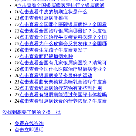
9
点击查看
全国银屑病医院排行？银屑病润
10
点击查看
牛皮的初期症状是什么
11
点击查看
银屑病脊椎痛
12
点击查看
全国哪个医院银屑病好？全国看
13
点击查看
全国治疗银屑病哪最好？头皮银
14
点击查看
全国治疗牛皮癣专科医院？全国
15
点击查看
为什么皮癣会反复发作？全国哪
16
点击查看
生完孩子牛皮癣复发了
17
点击查看
面部银屑病水肿
18
点击查看
全国有几家银屑病医院？清黛可
19
点击查看
全国什么医院治疗银屑病专业？
20
点击查看
银屑病关节炎最好的运动
21
点击查看
曲安奈德益康唑乳膏治疗牛皮癣
22
点击查看
银屑病治疗药物有哪些副作用
23
点击查看
有银屑病能通过美国绿卡体检吗
24
点击查看
银屑病饮食的营养搭配？牛皮癣
没找到想要了解的？换一批
免费在线咨询
点击立即通话