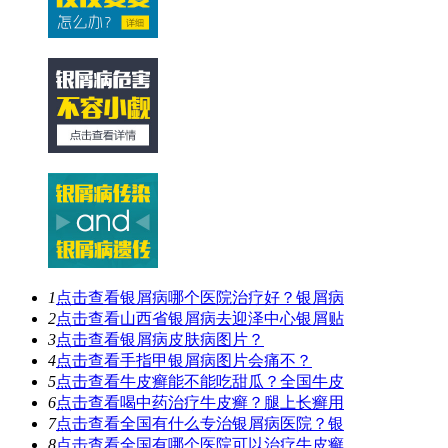
1
点击查看
银屑病哪个医院治疗好？银屑病
2
点击查看
山西省银屑病去迎泽中心银屑贴
3
点击查看
银屑病皮肤病图片？
4
点击查看
手指甲银屑病图片会痛不？
5
点击查看
牛皮癣能不能吃甜瓜？全国牛皮
6
点击查看
喝中药治疗牛皮癣？腿上长癣用
7
点击查看
全国有什么专治银屑病医院？银
8
点击查看
全国有哪个医院可以治疗牛皮癣