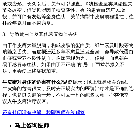
液或变形。长久以后，关节可以强直。X线检查呈类风湿性关
节炎改变，但类风湿因子检查阴性。有 的患者血沉可以增
快，并可伴有发热等全身症状。关节病型牛皮癣病程慢性，往
往经年累月而不易康复。
3、导致蛋白质及其他营养物质丢失
由于牛皮癣大量脱屑，构成皮肤的蛋白质、维生素及叶酸等物
质随之丢失。若皮损迁延多年不愈且泛发全身，会导致低蛋白
血症或营养不良性贫血。临床表现为乏力、倦怠、面色苍白，
易于感冒等症状。如果由于不正确 的“忌口”而营养摄入不
足，更会使上述症状加重。
牛皮癣对身体的危害有什么
?温馨提示：以上就是相关介绍。
牛皮癣的危害很大，及时去正规实力的医院治疗才是正确的选
择，也是良关键的一步，不可因一时的疏忽大意，心存侥幸，
误入牛皮癣治疗误区。
还有疑问没有决解，我院医师在线解答
马上咨询医师