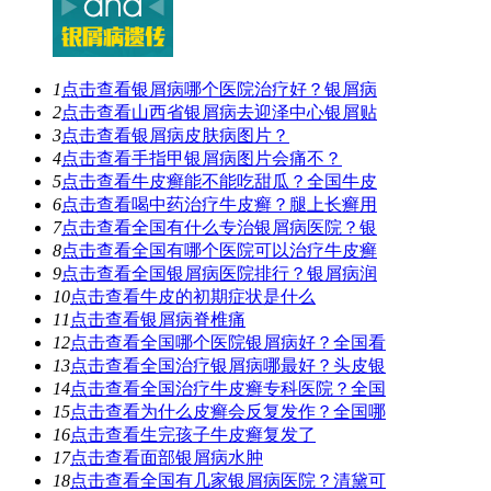
1
点击查看
银屑病哪个医院治疗好？银屑病
2
点击查看
山西省银屑病去迎泽中心银屑贴
3
点击查看
银屑病皮肤病图片？
4
点击查看
手指甲银屑病图片会痛不？
5
点击查看
牛皮癣能不能吃甜瓜？全国牛皮
6
点击查看
喝中药治疗牛皮癣？腿上长癣用
7
点击查看
全国有什么专治银屑病医院？银
8
点击查看
全国有哪个医院可以治疗牛皮癣
9
点击查看
全国银屑病医院排行？银屑病润
10
点击查看
牛皮的初期症状是什么
11
点击查看
银屑病脊椎痛
12
点击查看
全国哪个医院银屑病好？全国看
13
点击查看
全国治疗银屑病哪最好？头皮银
14
点击查看
全国治疗牛皮癣专科医院？全国
15
点击查看
为什么皮癣会反复发作？全国哪
16
点击查看
生完孩子牛皮癣复发了
17
点击查看
面部银屑病水肿
18
点击查看
全国有几家银屑病医院？清黛可