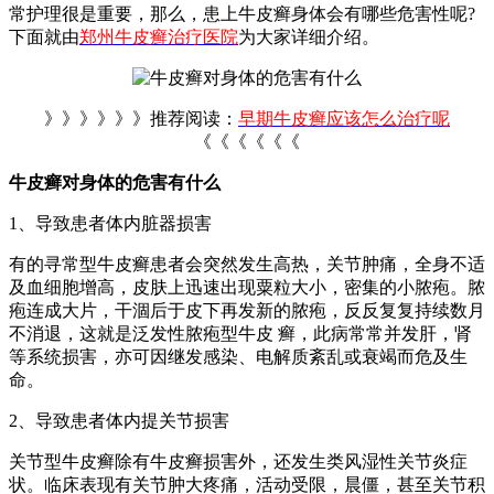
常护理很是重要，那么，患上牛皮癣身体会有哪些危害性呢?
下面就由
郑州牛皮癣治疗医院
为大家详细介绍。
》》》》》》推荐阅读：
早期牛皮癣应该怎么治疗呢
《《《《《《
牛皮癣对身体的危害有什么
1、导致患者体内脏器损害
有的寻常型牛皮癣患者会突然发生高热，关节肿痛，全身不适
及血细胞增高，皮肤上迅速出现粟粒大小，密集的小脓疱。脓
疱连成大片，干涸后于皮下再发新的脓疱，反反复复持续数月
不消退，这就是泛发性脓疱型牛皮 癣，此病常常并发肝，肾
等系统损害，亦可因继发感染、电解质紊乱或衰竭而危及生
命。
2、导致患者体内提关节损害
关节型牛皮癣除有牛皮癣损害外，还发生类风湿性关节炎症
状。临床表现有关节肿大疼痛，活动受限，晨僵，甚至关节积