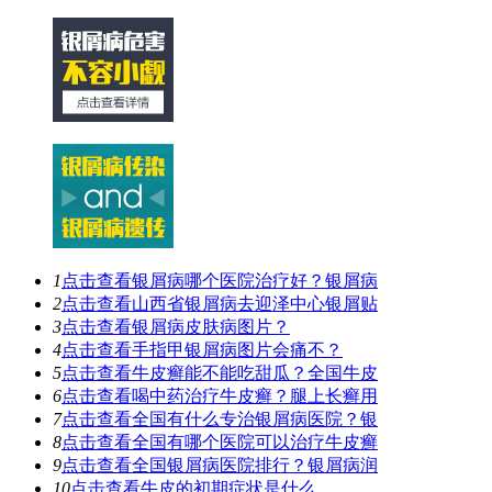
1
点击查看
银屑病哪个医院治疗好？银屑病
2
点击查看
山西省银屑病去迎泽中心银屑贴
3
点击查看
银屑病皮肤病图片？
4
点击查看
手指甲银屑病图片会痛不？
5
点击查看
牛皮癣能不能吃甜瓜？全国牛皮
6
点击查看
喝中药治疗牛皮癣？腿上长癣用
7
点击查看
全国有什么专治银屑病医院？银
8
点击查看
全国有哪个医院可以治疗牛皮癣
9
点击查看
全国银屑病医院排行？银屑病润
10
点击查看
牛皮的初期症状是什么