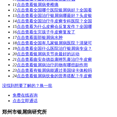
11
点击查看
银屑病脊椎痛
12
点击查看
全国哪个医院银屑病好？全国看
13
点击查看
全国治疗银屑病哪最好？头皮银
14
点击查看
全国治疗牛皮癣专科医院？全国
15
点击查看
为什么皮癣会反复发作？全国哪
16
点击查看
生完孩子牛皮癣复发了
17
点击查看
面部银屑病水肿
18
点击查看
全国有几家银屑病医院？清黛可
19
点击查看
全国什么医院治疗银屑病专业？
20
点击查看
银屑病关节炎最好的运动
21
点击查看
曲安奈德益康唑乳膏治疗牛皮癣
22
点击查看
银屑病治疗药物有哪些副作用
23
点击查看
有银屑病能通过美国绿卡体检吗
24
点击查看
银屑病饮食的营养搭配？牛皮癣
没找到想要了解的？换一批
免费在线咨询
点击立即通话
郑州市银屑病研究所